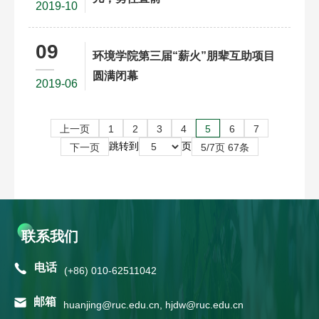
2019-10
09
环境学院第三届“薪火”朋辈互助项目
圆满闭幕
2019-06
上一页
1
2
3
4
5
6
7
跳转到
页
下一页
5/7页 67条
联系我们
电话
(+86) 010-62511042
邮箱
huanjing@ruc.edu.cn, hjdw@ruc.edu.cn